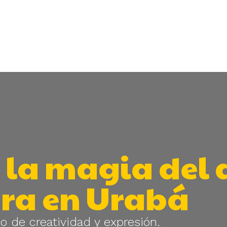
 la magia del 
ura en Urabá
 de creatividad y expresión.