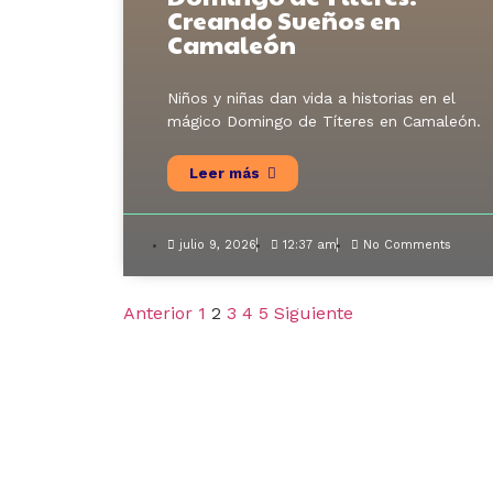
Creando Sueños en
Camaleón
Niños y niñas dan vida a historias en el
mágico Domingo de Títeres en Camaleón.
Leer más
julio 9, 2026
12:37 am
No Comments
Anterior
1
2
3
4
5
Siguiente