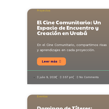
Proyectos
El Cine Comunitario: Un
Espacio de Encuentro y
Creación en Urabá
En el Cine Comunitario, compartimos risas
y aprendizajes en cada proyección.
Leer más
julio 9, 2026
3:57 pm
No Comments
Eventos
Domingo de Títeres: