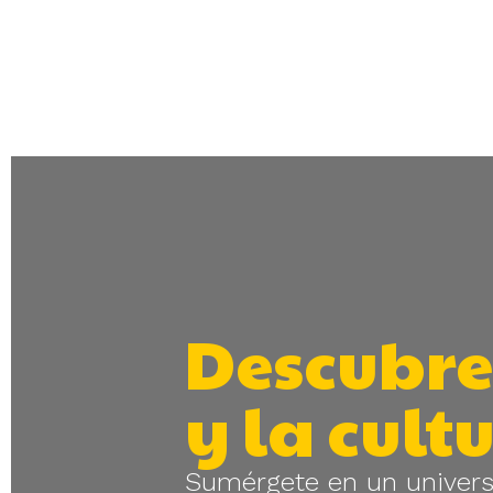
Descubre
y la cult
Sumérgete en un universo