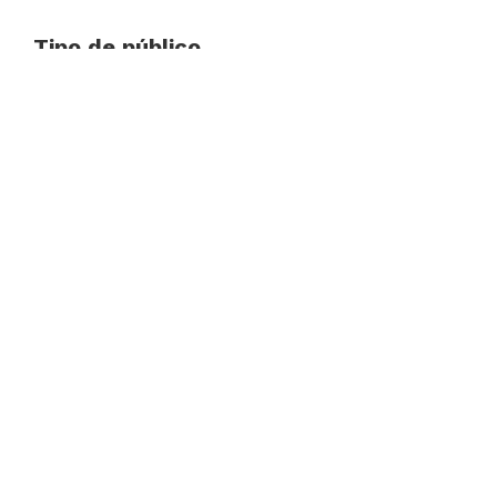
Tipo de público
Público General
Duración del evento
50 minutos
Modalidad de entrada
Boletería $15.000