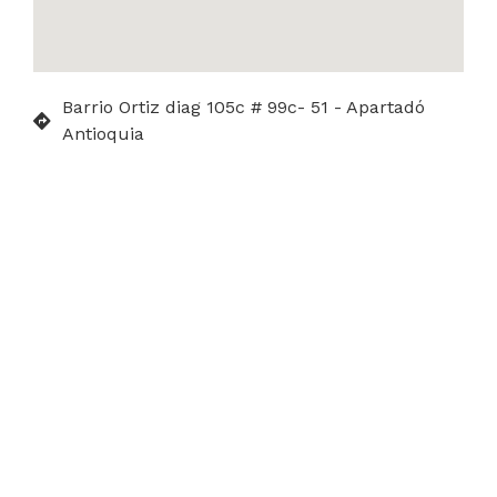
Barrio Ortiz diag 105c # 99c- 51 - Apartadó
Antioquia
Tipo de público
Estudiantes de Jardín a 7
Duración del evento
40 minutos