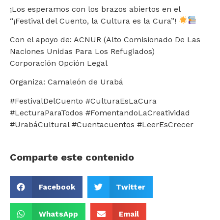
¡Los esperamos con los brazos abiertos en el
“¡Festival del Cuento, la Cultura es la Cura”!
Con el apoyo de: ACNUR (Alto Comisionado De Las
Naciones Unidas Para Los Refugiados)
Corporación Opción Legal
Organiza: Camaleón de Urabá
#FestivalDelCuento #CulturaEsLaCura
#LecturaParaTodos #FomentandoLaCreatividad
#UrabáCultural #Cuentacuentos #LeerEsCrecer
Comparte este contenido
Facebook
Twitter
WhatsApp
Email